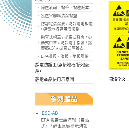
除塵滾輪、黏筆、黏塵紙本
無塵室腳踏清潔黏墊
防靜電清潔液 / 防靜電地板蠟
/ 導電地板專用清潔劑
拋棄式帽罩 / 拋棄式鞋套 / 拋
棄式口罩 / 防靜電手指套 / 無
塵擦拭布/ 拋棄式隔離衣
EPA掛板、海報、地板膠帶
靜電防護工程(接地樁/接地配
線)
閱讀全文：
靜電產品使用示意圖
系列產品
ESD-AB
EPA 警告標語海報（自黏
式） / 靜電區域標示海報