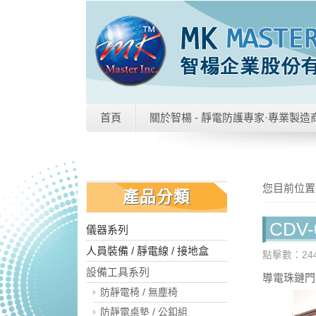
首頁
關於智楊 - 靜電防護專家·專業製造
您目前位置
產品分類
CDV-
儀器系列
人員裝備 / 靜電線 / 接地盒
點擊數：244
設備工具系列
導電珠鏈門簾
防靜電椅 / 無塵椅
防靜電桌墊 / 公釦組