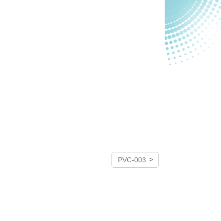
>
PVC-003