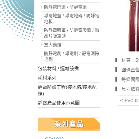
防靜電門簾 / 防靜電簾
導電地墊 / 導電地磚 / 防靜電
地板
防靜電吸筆 / 防靜電吸盤 / 微
晶片吸筆頭
放大鏡燈
防靜電刷 / 導電刷 / 靜電消除
毛刷
▍ 材質：Sta
包裝材料 / 運輸設備
▍ 圓珠直徑
耗材系列
▍ 每條間隔 
靜電防護工程(接地樁/接地配
▍ 尺寸依
線)
<
PVC-0
靜電產品使用示意圖
系列產品