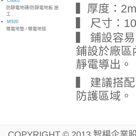
C6001
▍厚度：2mm
防靜電地磚/防靜電地板 施
工
▍ 尺寸：100
M920
導電地墊 / 導電地毯
▍ 鋪設容
鋪設於廠區
靜電導出。
▍ 建議搭配
防護區域。
COPYRIGHT © 2013 智楊企業股