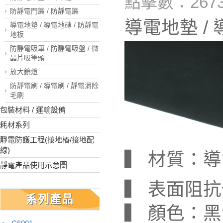
點擊數：2673
防靜電門簾 / 防靜電簾
導電地墊 /
導電地墊 / 導電地磚 / 防靜電
地板
防靜電吸筆 / 防靜電吸盤 / 微
晶片吸筆頭
放大鏡燈
防靜電刷 / 導電刷 / 靜電消除
毛刷
包裝材料 / 運輸設備
耗材系列
靜電防護工程(接地樁/接地配
線)
▍ 材質：
靜電產品使用示意圖
▍ 表面阻抗
系列產品
▍ 顏色：